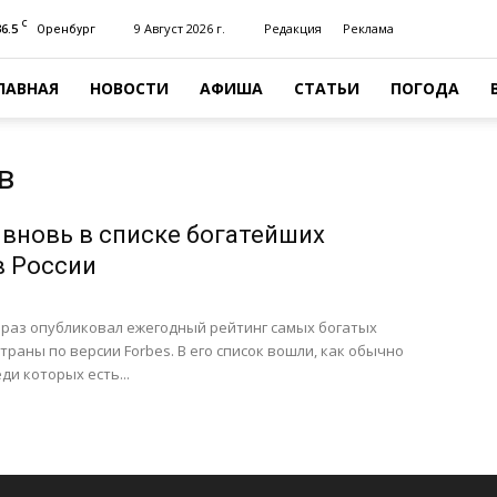
C
36.5
9 Август 2026 г.
Редакция
Реклама
Оренбург
ЛАВНАЯ
НОВОСТИ
АФИША
СТАТЬИ
ПОГОДА
в
вновь в списке богатейших
в России
й раз опубликовал ежегодный рейтинг самых богатых
раны по версии Forbes. В его список вошли, как обычно
ди которых есть...