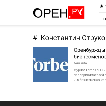
Oren.Ru
Г
#: Константин Струко
Оренбуржцы 
бизнесмено
14.04.2016
Журнал Forbes в 13-
предпринимателей ст
200 бизнесменов, сре