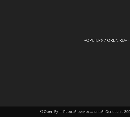
«ОРЕН.РУ / OREN.RU» -
© Орен.Ру — Первый региональный! Основан в 200