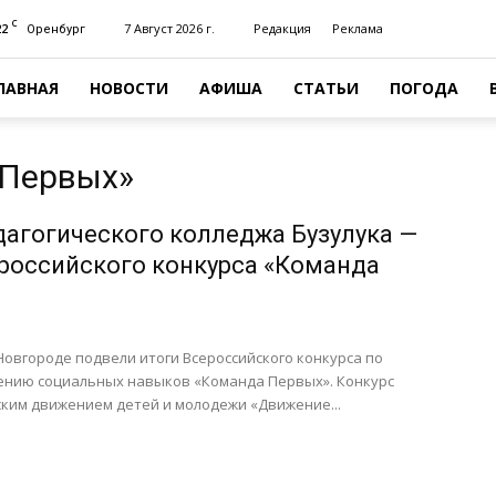
C
22
7 Август 2026 г.
Редакция
Реклама
Оренбург
ЛАВНАЯ
НОВОСТИ
АФИША
СТАТЬИ
ПОГОДА
 Первых»
агогического колледжа Бузулука —
российского конкурса «Команда
Новгороде подвели итоги Всероссийского конкурса по
ению социальных навыков «Команда Первых». Конкурс
ским движением детей и молодежи «Движение...