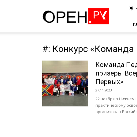
Oren.Ru
Г
#: Конкурс «Команда
Команда Пед
призеры Все
Первых»
27.11.2023
22 ноября в Нижнем 
практическому осво
организован Россий