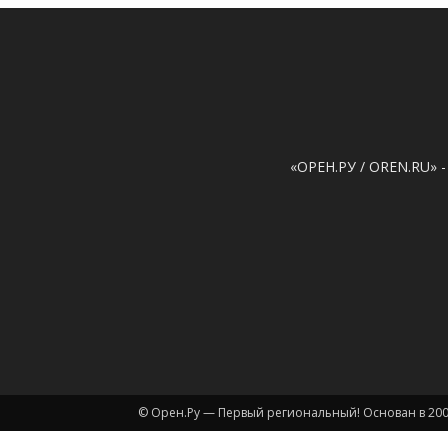
«ОРЕН.РУ / OREN.RU» -
© Орен.Ру — Первый региональный! Основан в 200