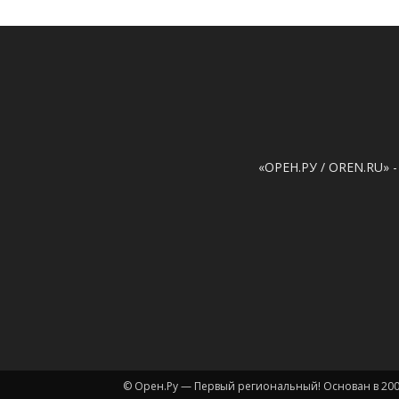
«ОРЕН.РУ / OREN.RU» -
© Орен.Ру — Первый региональный! Основан в 200