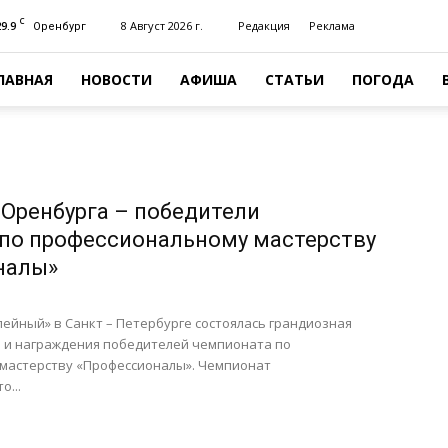
C
29.9
8 Август 2026 г.
Редакция
Реклама
Оренбург
ЛАВНАЯ
НОВОСТИ
АФИША
СТАТЬИ
ПОГОДА
 Оренбурга – победители
по профессиональному мастерству
налы»
лейный» в Санкт – Петербурге состоялась грандиозная
 и награждения победителей чемпионата по
мастерству «Профессионалы». Чемпионат
о...