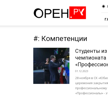
Oren.Ru
Г
#: Компетенции
Студенты из
чемпионата 
«Профессио
01.12.2023
28 ноября в СК «Юби
церемония закрытия
профессиональному 
«Профессионалы» - эт