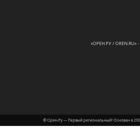
«ОРЕН.РУ / OREN.RU» -
© Орен.Ру — Первый региональный! Основан в 200