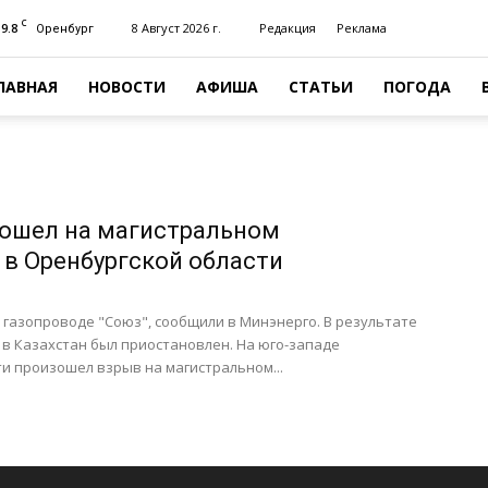
C
19.8
8 Август 2026 г.
Редакция
Реклама
Оренбург
ЛАВНАЯ
НОВОСТИ
АФИША
СТАТЬИ
ПОГОДА
ошел на магистральном
 в Оренбургской области
газопроводе "Союз", сообщили в Минэнерго. В результате
 в Казахстан был приостановлен. На юго-западе
и произошел взрыв на магистральном...