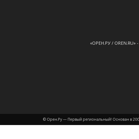
«ОРЕН.РУ / OREN.RU» -
© Орен.Ру — Первый региональный! Основан в 200