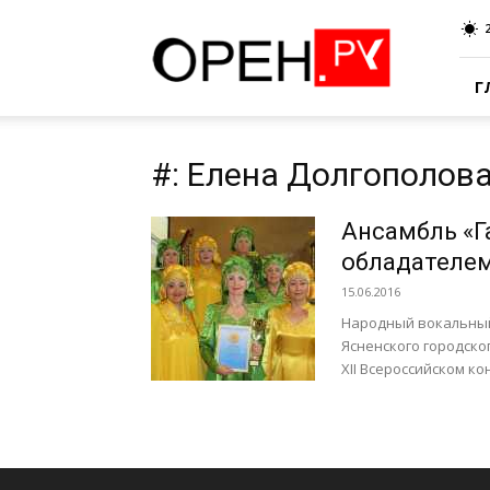
Oren.Ru
Г
#: Елена Долгополов
Ансамбль «Г
обладателем
15.06.2016
Народный вокальный
Ясненского городско
ХII Всероссийском к