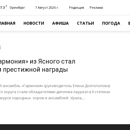
C
27.3
7 Август 2026 г.
Редакция
Реклама
Оренбург
ЛАВНАЯ
НОВОСТИ
АФИША
СТАТЬИ
ПОГОДА
а
армония» из Ясного стал
 престижной награды
 ансамбль «Гармония» (руководитель Елена Долгополова)
го округа стали обладателями диплома лауреата II степени
онкурсе народных хоров и ансамблей Урала,...