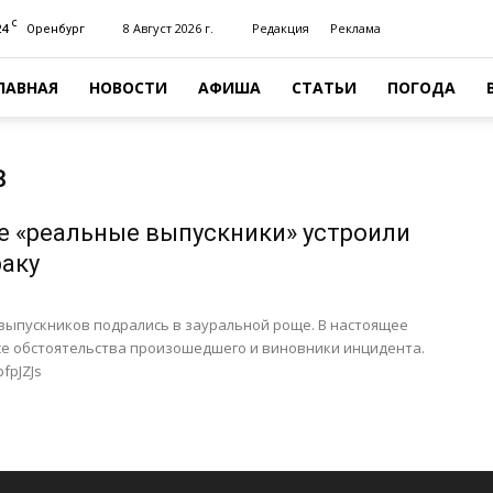
C
24
8 Август 2026 г.
Редакция
Реклама
Оренбург
ЛАВНАЯ
НОВОСТИ
АФИША
СТАТЬИ
ПОГОДА
в
е «реальные выпускники» устроили
аку
выпускников подрались в зауральной роще. В настоящее
се обстоятельства произошедшего и виновники инцидента.
pfpJZJs