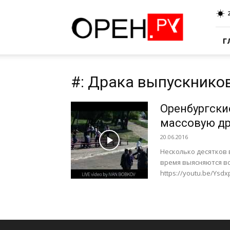
Oren.Ru
Г
#: Драка выпускнико
Оренбургски
массовую др
20.06.2016
Несколько десятков 
время выясняются в
https://youtu.be/Ysdx