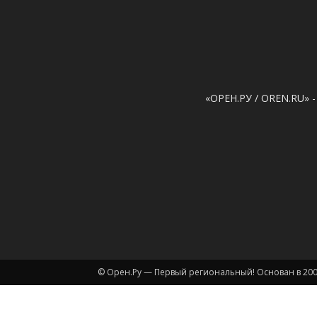
«ОРЕН.РУ / OREN.RU» -
© Орен.Ру — Первый региональный! Основан в 200