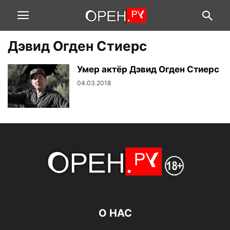
Дэвид Огден Стиерс
Умер актёр Дэвид Огден Стиерс
04.03.2018
О НАС