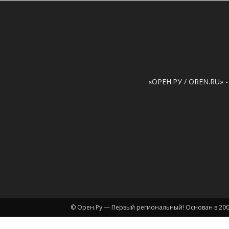
«ОРЕН.РУ / OREN.RU» -
© Орен.Ру — Первый региональный! Основан в 200