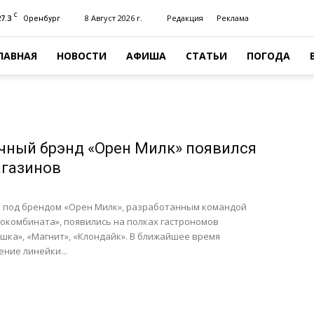
C
27.3
8 Август 2026 г.
Редакция
Реклама
Оренбург
ЛАВНАЯ
НОВОСТИ
АФИША
СТАТЬИ
ПОГОДА
ный брэнд «Орен Милк» появился
агазинов
 под брендом «Орен Милк», разработанным командой
окомбината», появились на полках гастрономов
шка», «Магнит», «Клондайк». В ближайшее время
ние линейки...