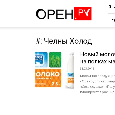
Oren.Ru
Г
#: Челны Холод
Новый молоч
на полках м
31.03.2015
Молочная продукция
«Оренбургского хлад
«Соседдушка», «Полу
планируется расшире