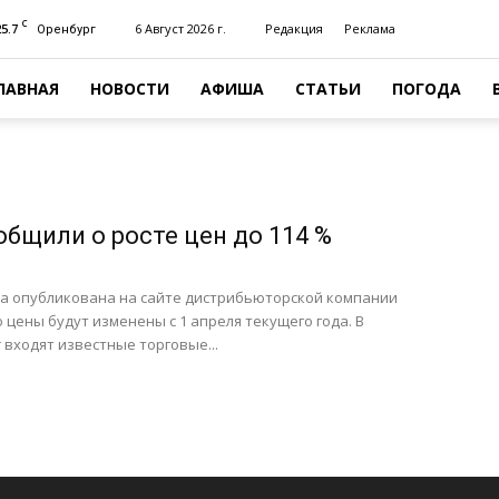
C
25.7
6 Август 2026 г.
Редакция
Реклама
Оренбург
ЛАВНАЯ
НОВОСТИ
АФИША
СТАТЬИ
ПОГОДА
ообщили о росте цен до 114 %
а опубликована на сайте дистрибьюторской компании
о цены будут изменены с 1 апреля текущего года. В
 входят известные торговые...