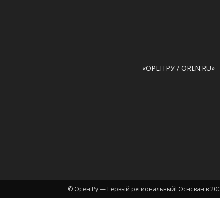
«ОРЕН.РУ / OREN.RU» -
© Орен.Ру — Первый региональный! Основан в 200