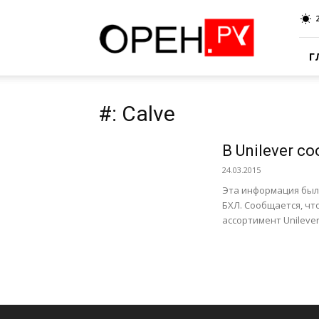
Oren.Ru
Г
#: Calve
В Unilever с
24.03.2015
Эта информация был
БХЛ. Сообщается, чт
ассортимент Unilever