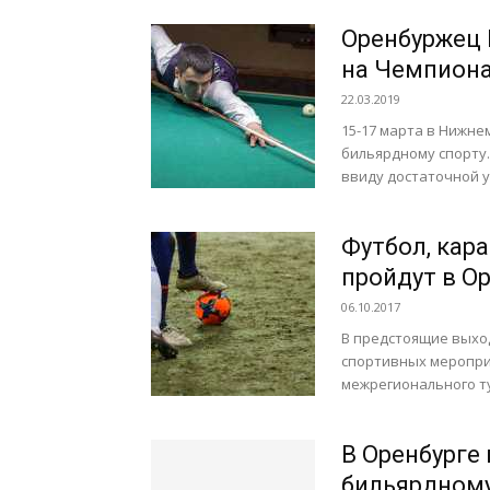
Оренбуржец 
на Чемпиона
22.03.2019
15-17 марта в Нижн
бильярдному спорту.
ввиду достаточной у
Футбол, кар
пройдут в О
06.10.2017
В предстоящие выход
спортивных мероприя
межрегионального ту
В Оренбурге
бильярдному