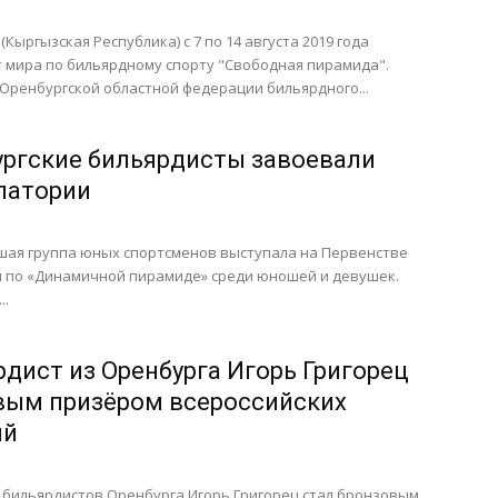
(Кыргызская Республика) с 7 по 14 августа 2019 года
 мира по бильярдному спорту "Свободная пирамида".
Оренбургской областной федерации бильярдного...
ргские бильярдисты завоевали
патории
ьшая группа юных спортсменов выступала на Первенстве
ия по «Динамичной пирамиде» среди юношей и девушек.
..
дист из Оренбурга Игорь Григорец
вым призёром всероссийских
ий
 бильярдистов Оренбурга Игорь Григорец стал бронзовым