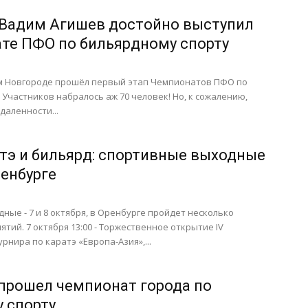
Вадим Агишев достойно выступил
те ПФО по бильярдному спорту
ем Новгороде прошёл первый этап Чемпионатов ПФО по
 Участников набралось аж 70 человек! Но, к сожалению,
даленности...
атэ и бильярд: спортивные выходные
ренбурге
ные - 7 и 8 октября, в Оренбурге пройдет несколько
тий. 7 октября 13:00 - Торжественное открытие IV
рнира по каратэ «Европа-Азия»,...
 прошел чемпионат города по
 спорту