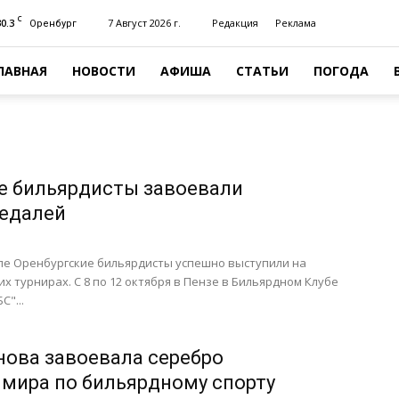
C
30.3
7 Август 2026 г.
Редакция
Реклама
Оренбург
ЛАВНАЯ
НОВОСТИ
АФИША
СТАТЬИ
ПОГОДА
е бильярдисты завоевали
едалей
е Оренбургские бильярдисты успешно выступили на
х турнирах. C 8 по 12 октября в Пензе в Бильярдном Клубе
"...
ова завоевала серебро
мира по бильярдному спорту