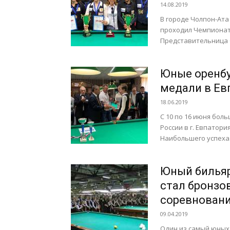
14.08.2019
В городе Чолпон-Ата 
проходил Чемпионат
Представительница 
Юные оренбу
медали в Ев
18.06.2019
С 10 по 16 июня бол
России в г. Евпатор
Наибольшего успеха.
Юный бильяр
стал бронзо
соревнован
09.04.2019
Один из самый юных