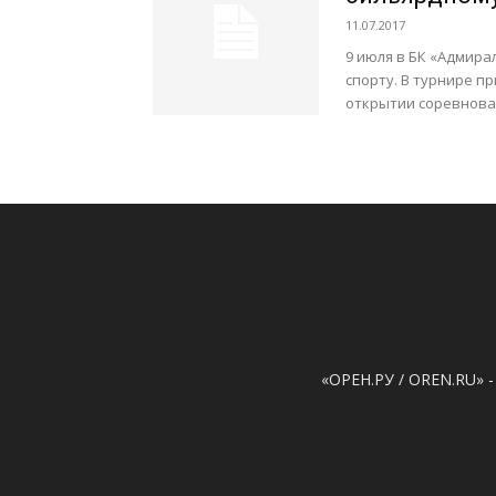
11.07.2017
9 июля в БК «Адмир
спорту. В турнире п
открытии соревнован
«ОРЕН.РУ / OREN.RU» -