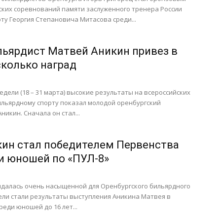
ских соревнований памяти заслуженного тренера России
ту Георгия Степановича Митасова среди...
ьярдист Матвей Аникин привез в
сколько наград
дели (18 – 31 марта) высокие результаты на всероссийских
ильярдному спорту показал молодой оренбургский
икин. Сначала он стал...
ин стал победителем Первенства
и юношей по «ПУЛ-8»
далась очень насыщенной для Оренбургского бильярдного
ели стали результаты выступления Аникина Матвея в
реди юношей до 16 лет...