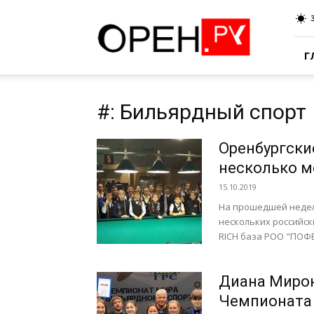
Oren.Ru
Г
#: Бильярдный спорт
Оренбургски
несколько м
15.10.2019
На прошедшей недел
нескольких российски
RICH база РОО "ПОФБС
Диана Мирон
Чемпионата 