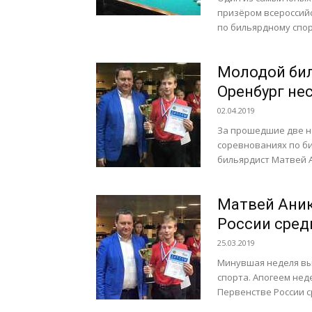
призёром всероссий
по бильярдному спор
Молодой бил
Оренбург не
02.04.2019
За прошедшие две не
соревнованиях по б
бильярдист Матвей Ан
Матвей Аник
России сред
25.03.2019
Минувшая неделя вы
спорта. Апогеем нед
Первенстве России с