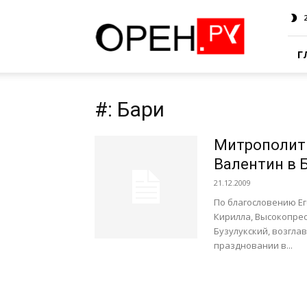
Oren.Ru
Г
#: Бари
Митрополит 
Валентин в 
21.12.2009
По благословению Ег
Кирилла, Высокопре
Бузулукский, возгла
праздновании в...