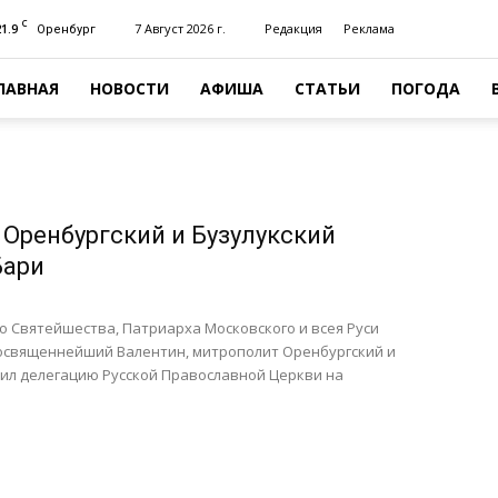
C
21.9
7 Август 2026 г.
Редакция
Реклама
Оренбург
ЛАВНАЯ
НОВОСТИ
АФИША
СТАТЬИ
ПОГОДА
Оренбургский и Бузулукский
Бари
о Святейшества, Патриарха Московского и всея Руси
освященнейший Валентин, митрополит Оренбургский и
вил делегацию Русской Православной Церкви на