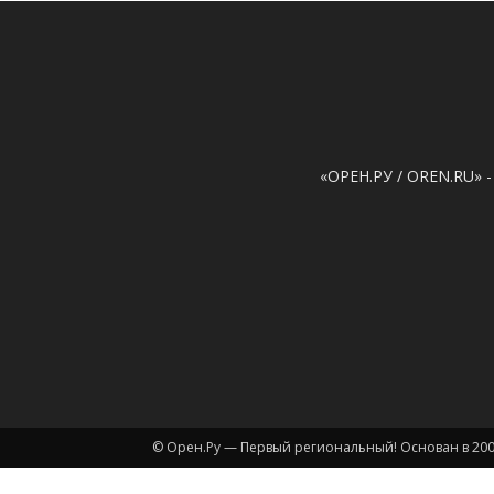
«ОРЕН.РУ / OREN.RU» -
© Орен.Ру — Первый региональный! Основан в 200