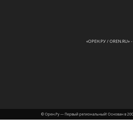
«ОРЕН.РУ / OREN.RU» -
© Орен.Ру — Первый региональный! Основан в 200