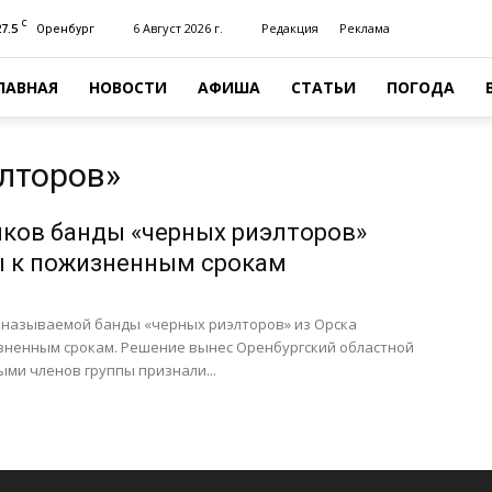
C
27.5
6 Август 2026 г.
Редакция
Реклама
Оренбург
ЛАВНАЯ
НОВОСТИ
АФИША
СТАТЬИ
ПОГОДА
элторов»
иков банды «черных риэлторов»
ы к пожизненным срокам
к называемой банды «черных риэлторов» из Орска
зненным срокам. Решение вынес Оренбургский областной
ыми членов группы признали...