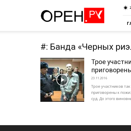
Oren.Ru
Г
#: Банда «Черных ри
Трое участн
приговорен
23.11.2016
Трое участников та
приговорены к пожи
суд. До этого виновн