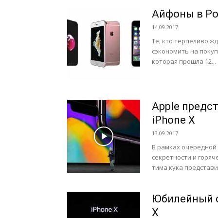
Айфоны в Ро
14.09.2017
Те, кто терпеливо жд
сэкономить на поку
которая прошла 12...
Apple предст
iPhone X
13.09.2017
В рамках очередной
секретности и горяч
тима кука представил
Юбилейный с
X