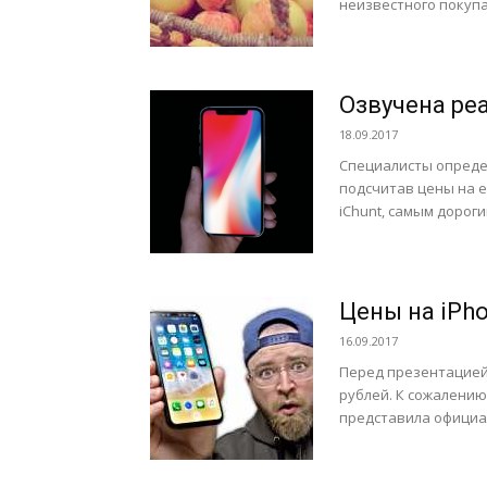
неизвестного покупат
Озвучена ре
18.09.2017
Специалисты определ
подсчитав цены на е
iChunt, самым дорогим
Цены на iPho
16.09.2017
Перед презентацией A
рублей. К сожалению
представила официа