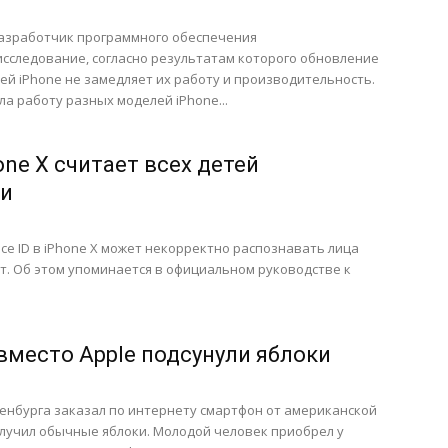
азработчик программного обеспечения
исследование, согласно результатам которого обновление
ей iPhone не замедляет их работу и производительность.
ла работу разных моделей iPhone...
hone X считает всех детей
и
Face ID в iPhone X может некорректно распознавать лица
т. Об этом упоминается в официальном руководстве к
вместо Apple подсунули яблоки
енбурга заказал по интернету смартфон от американской
олучил обычные яблоки. Молодой человек приобрел у