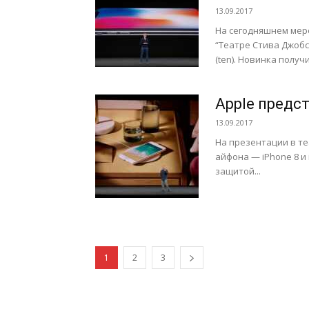
13.09.2017
На сегодняшнем мер
“Театре Стива Джобс
(ten). Новинка получ
Apple предст
13.09.2017
На презентации в те
айфона — iPhone 8 и 
защитой...
1
2
3