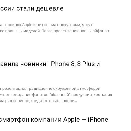
ссии стали дешевле
ал новинок Apple и не спешил с покупками, могут
пке прошлых моделей. После презентации новых айфонов
авила новинки: iPhone 8, 8 Plus и
 презентации, традиционно окруженной атмосферой
ечного ожидания фанатов “яблочной” продукции, компания
а ряд новинок, среди которых – новое...
мартфон компании Apple — iPhone