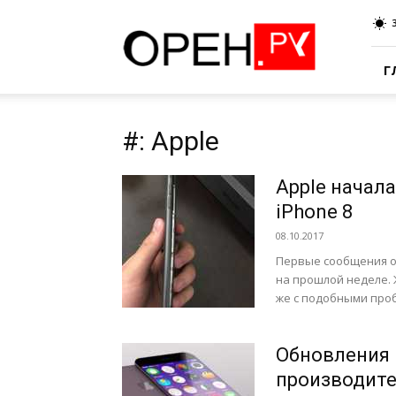
Oren.Ru
Г
#: Apple
Apple начал
iPhone 8
08.10.2017
Первые сообщения о 
на прошлой неделе. 
же с подобными проб
Обновления 
производите