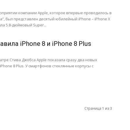
оприятии компании Apple, которое впервые проводилось в
а”, был представлен десятый юбилейный iPhone – iPhone X
ила 5.8-дюймовый Super...
авила iPhone 8 и iPhone 8 Plus
атре Стива Джобса Apple показала сразу два новых
iPhone 8 Plus. У смартфонов стеклянные корпусы с
Страница 1 из 3