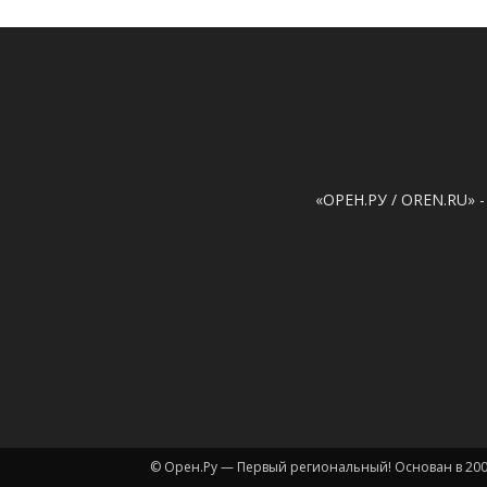
«ОРЕН.РУ / OREN.RU» -
© Орен.Ру — Первый региональный! Основан в 200