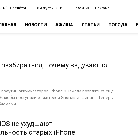
C
33.6
8 Август 2026 г.
Редакция
Реклама
Оренбург
ЛАВНАЯ
НОВОСТИ
АФИША
СТАТЬИ
ПОГОДА
а разбираться, почему вздуваются
вздутии аккумуляторов iPhone 8 начали появляться еще
Жалобы поступили от жителей Японии и Тайваня. Теперь
лемами...
iOS не ухудшают
льность старых iPhone