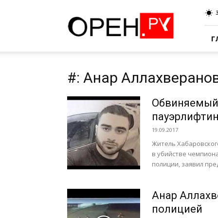
Oren.Ru
Г
#: Анар Аллахверано
Обвиняемый 
пауэрлифтин
19.09.2017
Житель Хабаровского
в убийстве чемпиона
полиции, заявил пре
Анар Аллахв
полицией