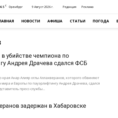
C
36.5
9 Август 2026 г.
Редакция
Реклама
Оренбург
ЛАВНАЯ
НОВОСТИ
АФИША
СТАТЬИ
ПОГОДА
в
в убийстве чемпиона по
гу Андрея Драчева сдался ФСБ
 края Анар Алияр оглы Аллахверанов, которого обвиняют
 мира и Европы по пауэрлифтингу Андрея Драчева, сдался
дставитель пресс-службы...
еранов задержан в Хабаровске