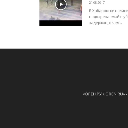
21.08.2017
В Хабаровске полици
подозреваемый в уб
задержан, о чем...
«ОРЕН.РУ / OREN.RU» -