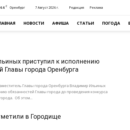
C
16.6
7 Август 2026 г.
Редакция
Реклама
Оренбург
ЛАВНАЯ
НОВОСТИ
АФИША
СТАТЬИ
ПОГОДА
ьиных приступил к исполнению
й Главы города Оренбурга
заместитель Главы города Оренбурга Владимир Ильиных
нию обязанностей Главы города до проведения конкурса
орода. Об этом...
тметили в Городище