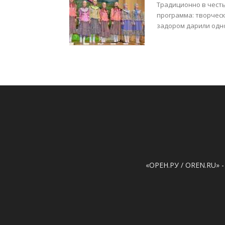
Традиционно в чест
программа: творческ
задором дарили одно
«ОРЕН.РУ / OREN.RU» -