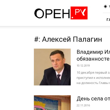
Oren.Ru
Г
#: Алексей Палагин
Владимир Ил
обязанносте
10.12.2019
10 декабря первый 
приступил к исполне
на должность Главы г
День села о
22.11.2016