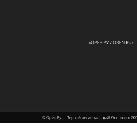
«ОРЕН.РУ / OREN.RU» -
© Орен.Ру — Первый региональный! Основан в 200