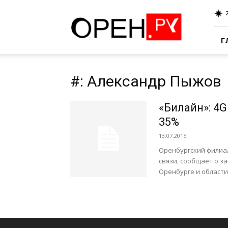
Oren.Ru
Г
#: Александр Пыжов
«Билайн»: 4G
35%
13.07.2015
Оренбургский филиа
связи, сообщает о з
Оренбурге и области