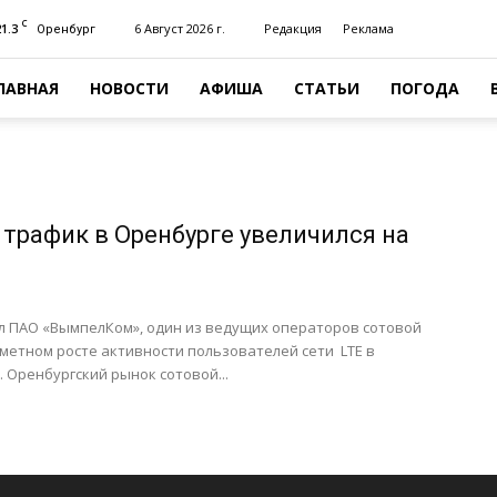
C
21.3
6 Август 2026 г.
Редакция
Реклама
Оренбург
ЛАВНАЯ
НОВОСТИ
АФИША
СТАТЬИ
ПОГОДА
 трафик в Оренбурге увеличился на
л ПАО «ВымпелКом», один из ведущих операторов сотовой
аметном росте активности пользователей сети LTE в
. Оренбургский рынок сотовой...