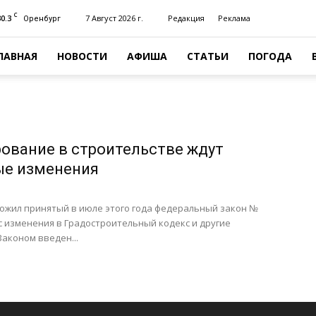
C
30.3
7 Август 2026 г.
Редакция
Реклама
Оренбург
ЛАВНАЯ
НОВОСТИ
АФИША
СТАТЬИ
ПОГОДА
ование в строительстве ждут
ые изменения
ожил принятый в июле этого года федеральный закон №
с изменения в Градостроительный кодекс и другие
аконом введен...