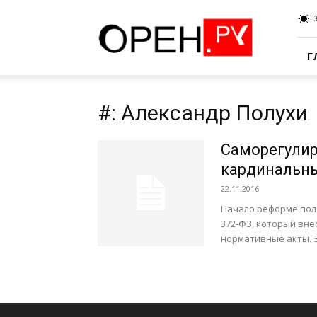
Oren.Ru
Г
#: Александр Полухи
Саморегулир
кардинальн
22.11.2016
Начало реформе пол
372-ФЗ, который вне
нормативные акты. З