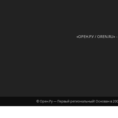
«ОРЕН.РУ / OREN.RU» -
© Орен.Ру — Первый региональный! Основан в 200