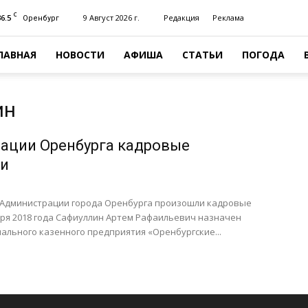
C
36.5
9 Август 2026 г.
Редакция
Реклама
Оренбург
ЛАВНАЯ
НОВОСТИ
АФИША
СТАТЬИ
ПОГОДА
ин
ации Оренбурга кадровые
ки
 в Администрации города Оренбурга произошли кадровые
аря 2018 года Сафиуллин Артем Рафаильевич назначен
льного казенного предприятия «Оренбургские...