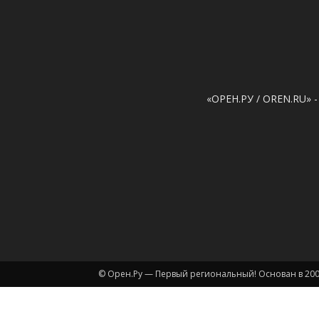
«ОРЕН.РУ / OREN.RU» -
© Орен.Ру — Первый региональный! Основан в 200