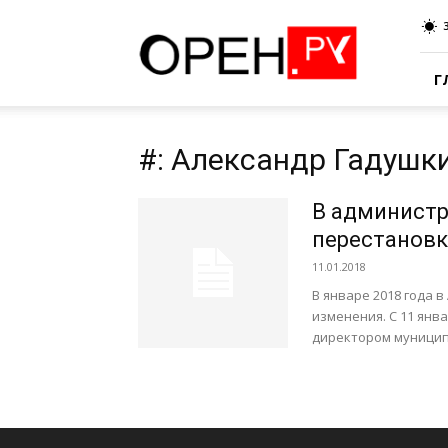
Oren.Ru
Г
#: Александр Гадушк
В администр
перестанов
11.01.2018
В январе 2018 года
изменения. С 11 янв
директором муниципа