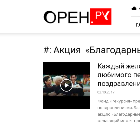
Oren.Ru
Г
#: Акция «Благодарн
Каждый жел
любимого пе
поздравлен
03.10.2017
Фонд «Рекурсия» пр
поздравлениями. Бл
акцию «Благодарные
желающий может прин