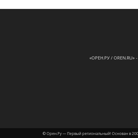
«ОРЕН.РУ / OREN.RU» -
© Орен.Ру — Первый региональный! Основан в 200