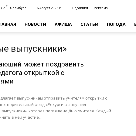
C
27.2
6 Август 2026 г.
Редакция
Реклама
Оренбург
ЛАВНАЯ
НОВОСТИ
АФИША
СТАТЬИ
ПОГОДА
ые выпускники»
ающий может поздравить
дагога открыткой с
иями
едлагает выпускникам отправить учителям открытки с
аготворительный фонд «Рекурсия» запустил
 выпускники», которая посвящена Дню Учителя. Каждый
ять в ней участие...